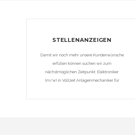
STELLENANZEIGEN
Damit wir noch mehr unsere Kundenwünsche
erfüllen können suchen wir zum
nächstmöglichen Zeitpunkt: Elektroniker
(m/w) in Vollzeit Anlagenmechaniker für
Installation und Heizung (m/w) in Vollzeit
Kundendiensttechniker (m/w) in Vollzeit
Maurer (m/w) in Vollzeit Fliesenleger (m/w)
in Vollzeit Helfer für Modernisierung (m/w) in
Vollzeit Sie haben: • Begeisterung für die
Tätigkeit • Engagement und Teamfähigkeit Sie