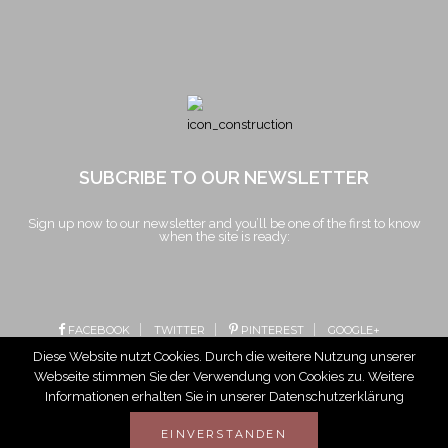
SUBCRIBE TO OUR NEWSLETTER
Sign up now to our newsletter and you’ll be one of the first to know
when the site is ready:
FACEBOOK
TWITTER
PINTEREST
GOOGLE+
Diese Website nutzt Cookies. Durch die weitere Nutzung unserer
Webseite stimmen Sie der Verwendung von Cookies zu. Weitere
Informationen erhalten Sie in unserer Datenschutzerklärung
EINVERSTANDEN