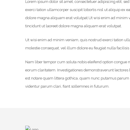
Lorem ipsum dolor sit amet, consectetuer adipiscing elit, s
exerci tation ullamcorper suscipit lobortis nisl ut aliquip 
dolore magna aliquam erat volutpat.
Ut wisi enim ad minim v
tincidunt ut laoreet dolore magna aliquam erat volutpat.
Ut wisi enim ad minim veniam, quis nostrud exerci tation ulla
molestie consequat, vel illum dolore eu feugiat nulla facilisi
Nam liber tempor cum soluta nobis eleifend option congue nih
eorum claritatem. Investigationes demonstraverunt lectores
est notare quam littera gothica, quam nunc putamus parum c
videntur parum clari, fiant sollemnes in futurum.