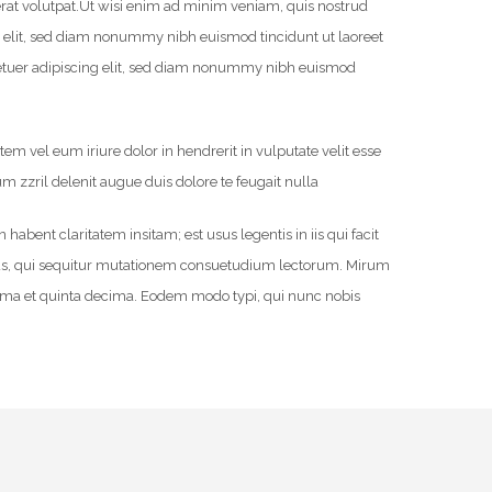
at volutpat.
Ut wisi enim ad minim veniam, quis nostrud
ng elit, sed diam nonummy nibh euismod tincidunt ut laoreet
ctetuer adipiscing elit, sed diam nonummy nibh euismod
m vel eum iriure dolor in hendrerit in vulputate velit esse
um zzril delenit augue duis dolore te feugait nulla
ent claritatem insitam; est usus legentis in iis qui facit
icus, qui sequitur mutationem consuetudium lectorum. Mirum
ima et quinta decima. Eodem modo typi, qui nunc nobis