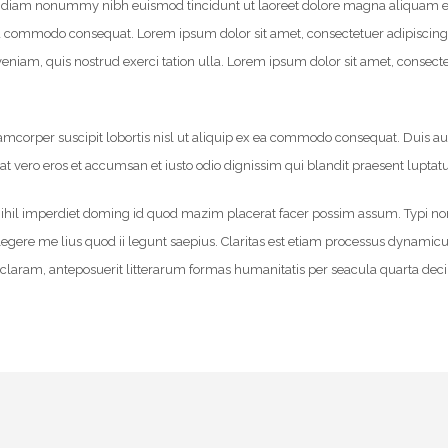
ed diam nonummy nibh euismod tincidunt ut laoreet dolore magna aliquam er
ex ea commodo consequat. Lorem ipsum dolor sit amet, consectetuer adipisci
eniam, quis nostrud exerci tation ulla. Lorem ipsum dolor sit amet, conse
mcorper suscipit lobortis nisl ut aliquip ex ea commodo consequat. Duis aute
s at vero eros et accumsan et iusto odio dignissim qui blandit praesent luptat
il imperdiet doming id quod mazim placerat facer possim assum. Typi non hab
 legere me lius quod ii legunt saepius. Claritas est etiam processus dynam
laram, anteposuerit litterarum formas humanitatis per seacula quarta dec