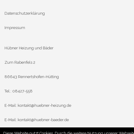
Datenschutzerklärung
Impressum
Hübner Heizung und Bäder
Zum Rabenfels 2
86643 Rennertshofen-Hütting
Tel.: 08427-558
E-Mail:
kontakt@huebner-heizung.de
E-Mail:
kontakt@huebner-baeder.de
Diese Website nutzt Cookies. Durch die weitere Nutzung unserer Webseit