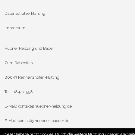
Datenschutzerklärung
Impressum
Hübner Heizung und Bäder
Zum Rabenfels 2
86643 Rennertshofen-Hütting
Tel.: 08427-558
E-Mail:
kontakt@huebner-heizung.de
E-Mail:
kontakt@huebner-baeder.de
Diese Website nutzt Cookies. Durch die weitere Nutzung unserer Webseit