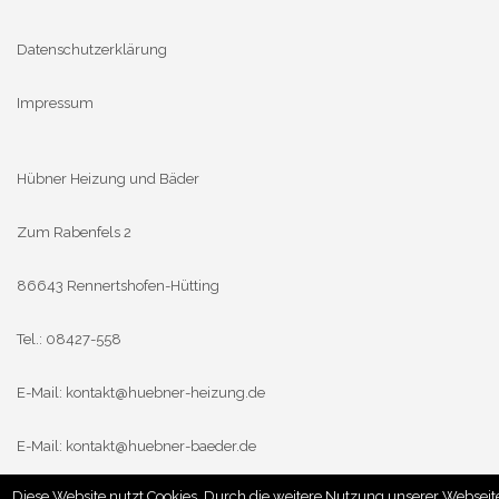
Datenschutzerklärung
Impressum
Hübner Heizung und Bäder
Zum Rabenfels 2
86643 Rennertshofen-Hütting
Tel.: 08427-558
E-Mail:
kontakt@huebner-heizung.de
E-Mail:
kontakt@huebner-baeder.de
Diese Website nutzt Cookies. Durch die weitere Nutzung unserer Webseit