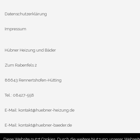
Datenschutzerklärung
Impressum
Hübner Heizung und Bäder
Zum Rabenfels 2
86643 Rennertshofen-Hütting
Tel.: 08427-558
E-Mail:
kontakt@huebner-heizung.de
E-Mail:
kontakt@huebner-baeder.de
Diese Website nutzt Cookies. Durch die weitere Nutzung unserer Webseit