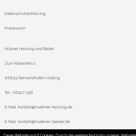
Datenschutzerklärung
Impressum
Hübner Heizung und Bäder
Zum Rabenfels 2
86643 Rennertshofen-Hütting
Tel.: 08427-558
E-Mail:
kontakt@huebner-heizung.de
E-Mail:
kontakt@huebner-baeder.de
Diese Website nutzt Cookies. Durch die weitere Nutzung unserer Webseit