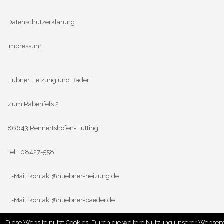
Datenschutzerklärung
Impressum
Hübner Heizung und Bäder
Zum Rabenfels 2
86643 Rennertshofen-Hütting
Tel.: 08427-558
E-Mail:
kontakt@huebner-heizung.de
E-Mail:
kontakt@huebner-baeder.de
Diese Website nutzt Cookies. Durch die weitere Nutzung unserer Webseit