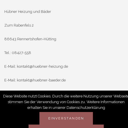
Hübner Heizung und Bäder
Zum Rabenfels 2
86643 Rennertshofen-Hütting
Tel.: 08427-558
E-Mail:
kontakt@huebner-heizung.de
E-Mail:
kontakt@huebner-baeder.de
Diese Website nutzt Cookies. Durch die weitere Nutzung unserer Webseit
stimmen Sie der Verwendung von Cookies zu. Weitere Informationen
erhalten Sie in unserer Datenschutzerklärung
© 2019 ALLE RECHTE VORBEHALTEN
EINVERSTANDEN