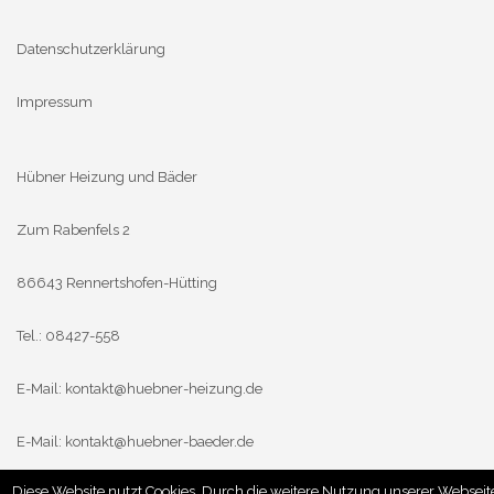
Datenschutzerklärung
Impressum
Hübner Heizung und Bäder
Zum Rabenfels 2
86643 Rennertshofen-Hütting
Tel.: 08427-558
E-Mail:
kontakt@huebner-heizung.de
E-Mail:
kontakt@huebner-baeder.de
Diese Website nutzt Cookies. Durch die weitere Nutzung unserer Webseit