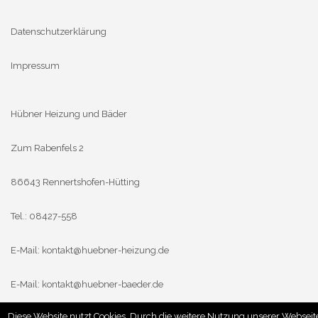
Datenschutzerklärung
Impressum
Hübner Heizung und Bäder
Zum Rabenfels 2
86643 Rennertshofen-Hütting
Tel.: 08427-558
E-Mail:
kontakt@huebner-heizung.de
E-Mail:
kontakt@huebner-baeder.de
Diese Website nutzt Cookies. Durch die weitere Nutzung unserer Webseit