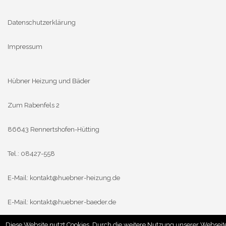
Datenschutzerklärung
Impressum
Hübner Heizung und Bäder
Zum Rabenfels 2
86643 Rennertshofen-Hütting
Tel.: 08427-558
E-Mail:
kontakt@huebner-heizung.de
E-Mail:
kontakt@huebner-baeder.de
Diese Website nutzt Cookies. Durch die weitere Nutzung unserer Webseit