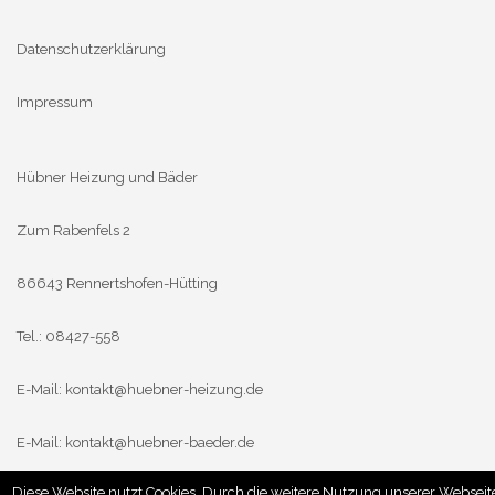
Datenschutzerklärung
Impressum
Hübner Heizung und Bäder
Zum Rabenfels 2
86643 Rennertshofen-Hütting
Tel.: 08427-558
E-Mail:
kontakt@huebner-heizung.de
E-Mail:
kontakt@huebner-baeder.de
Diese Website nutzt Cookies. Durch die weitere Nutzung unserer Webseit