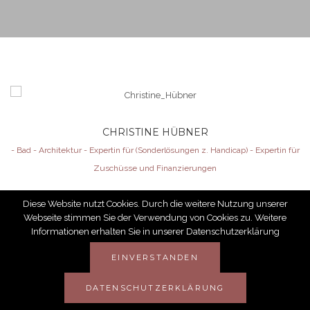
CHRISTINE HÜBNER
- Bad - Architektur - Expertin für (Sonderlösungen z. Handicap) - Expertin für
Zuschüsse und Finanzierungen
Diese Website nutzt Cookies. Durch die weitere Nutzung unserer
Webseite stimmen Sie der Verwendung von Cookies zu. Weitere
Informationen erhalten Sie in unserer Datenschutzerklärung
© 2019 ALLE RECHTE VORBEHALTEN
EINVERSTANDEN
DATENSCHUTZERKLÄRUNG